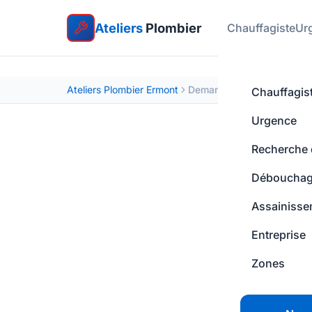
Ateliers
Plombier
Chauffagiste
Ur
Ateliers Plombier Ermont
Demande envoyée
Chauffagis
Urgence
Recherche d
Déboucha
Assainisse
Entreprise
Zones