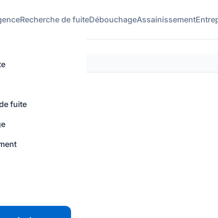
gence
Recherche de fuite
Débouchage
Assainissement
Entre
te
e fuite
ge
ment