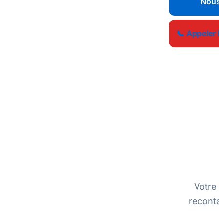
Nous
📞 Appeler 
Votre
recont