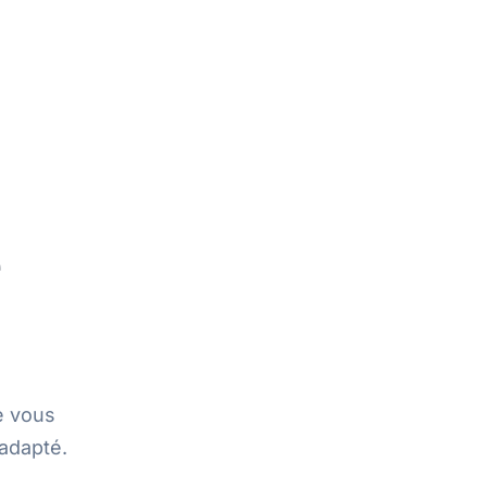
e
e vous
adapté.